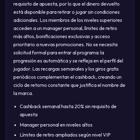
requisito de apuesta, por lo que el dinero devuelto
está disponible para retirar o jugar sin condiciones
adicionales. Los miembros de los niveles superiores
acceden a un manager personal, límites de retiro
más altos, bonificaciones exclusivas y acceso
prioritario a nuevas promociones. No se necesita
solicitud formal para entrar al programa: la
progresión es automática y se refleja en el perfil del
jugador. Las recargas semanales y los giros gratis
periódicos complementan el cashback, creando un
ciclo de retorno constante que justifica el nombre de
la marca.
Cashback semanal hasta 20% sin requisito de
apuesta
Manager personal en niveles altos
Límites de retiro ampliados según nivel VIP