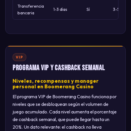
Transferencia
1-3 días
Sí
3-5 días
bancaria
VIP
Programa VIP y cashback semanal
Niveles, recompensas y manager
personal en Boomerang Casino
El programa VIP de Boomerang Casino funciona por
niveles que se desbloquean según el volumen de
juego acumulado. Cada nivel aumenta el porcentaje
de cashback semanal, que puede llegar hasta un
20%. Un dato relevante: el cashback no lleva