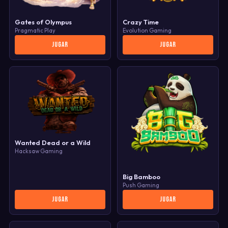
Gates of Olympus
Crazy Time
Pragmatic Play
Evolution Gaming
Jugar
Jugar
Wanted Dead or a Wild
Hacksaw Gaming
Big Bamboo
Push Gaming
Jugar
Jugar