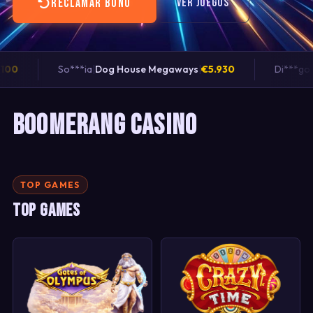
Reclamar Bono
Ver Juegos
**ia
|
Dog House Megaways
|
€5.930
Di***go
|
Lightning Roulet
Boomerang Casino
TOP GAMES
Top Games