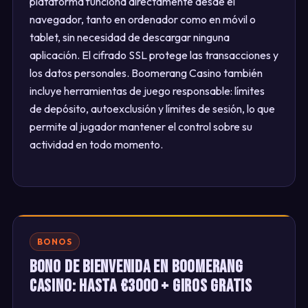
plataforma funciona directamente desde el
navegador, tanto en ordenador como en móvil o
tablet, sin necesidad de descargar ninguna
aplicación. El cifrado SSL protege las transacciones y
los datos personales. Boomerang Casino también
incluye herramientas de juego responsable: límites
de depósito, autoexclusión y límites de sesión, lo que
permite al jugador mantener el control sobre su
actividad en todo momento.
BONOS
Bono de bienvenida en Boomerang
Casino: hasta €3000 + giros gratis