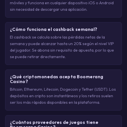
móviles y funciona en cualquier dispositivo iOS o Android
sin necesidad de descargar una aplicación.
¿Cómo funciona el cashback semanal?
El cashback se calcula sobre las pérdidas netas de la
semana y puede alcanzar hasta un 20% según el nivel VIP
del jugador. Se abona sin requisito de apuesta, por lo que
se puede retirar directamente.
¿Qué criptomonedas acepta Boomerang
Casino?
Bitcoin, Ethereum, Litecoin, Dogecoin y Tether (USDT). Los
depósitos en cripto son instantáneos y los retiros suelen
ser los más rápidos disponibles en la plataforma.
¿Cuántos proveedores de juegos tiene