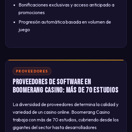
Bonificaciones exclusivas y acceso anticipado a
promociones
Progresión automática basada en volumen de
juego
PROVEEDORES
Proveedores de software en
Boomerang Casino: más de 70 estudios
La diversidad de proveedores determina la calidad y
variedad de un casino online. Boomerang Casino
trabaja con más de 70 estudios, cubriendo desde los
gigantes del sector hasta desarrolladores