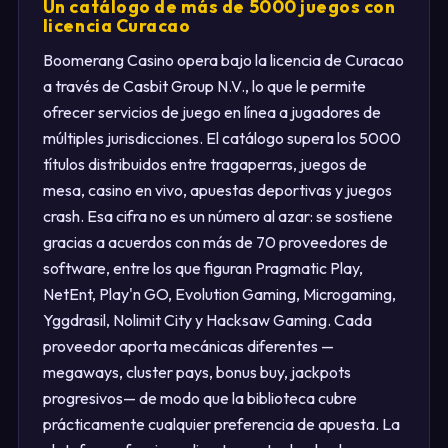
Un catálogo de más de 5000 juegos con
licencia Curacao
Boomerang Casino opera bajo la licencia de Curacao
a través de Casbit Group N.V., lo que le permite
ofrecer servicios de juego en línea a jugadores de
múltiples jurisdicciones. El catálogo supera los 5000
títulos distribuidos entre tragaperras, juegos de
mesa, casino en vivo, apuestas deportivas y juegos
crash. Esa cifra no es un número al azar: se sostiene
gracias a acuerdos con más de 70 proveedores de
software, entre los que figuran Pragmatic Play,
NetEnt, Play'n GO, Evolution Gaming, Microgaming,
Yggdrasil, Nolimit City y Hacksaw Gaming. Cada
proveedor aporta mecánicas diferentes —
megaways, cluster pays, bonus buy, jackpots
progresivos— de modo que la biblioteca cubre
prácticamente cualquier preferencia de apuesta. La