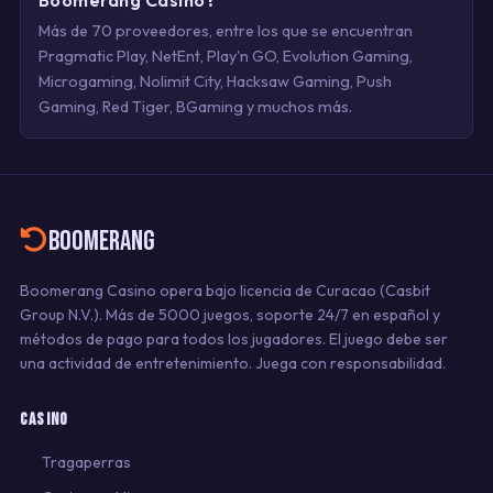
Boomerang Casino?
Más de 70 proveedores, entre los que se encuentran
Pragmatic Play, NetEnt, Play'n GO, Evolution Gaming,
Microgaming, Nolimit City, Hacksaw Gaming, Push
Gaming, Red Tiger, BGaming y muchos más.
BOOMERANG
Boomerang Casino opera bajo licencia de Curacao (Casbit
Group N.V.). Más de 5000 juegos, soporte 24/7 en español y
métodos de pago para todos los jugadores. El juego debe ser
una actividad de entretenimiento. Juega con responsabilidad.
Casino
Tragaperras