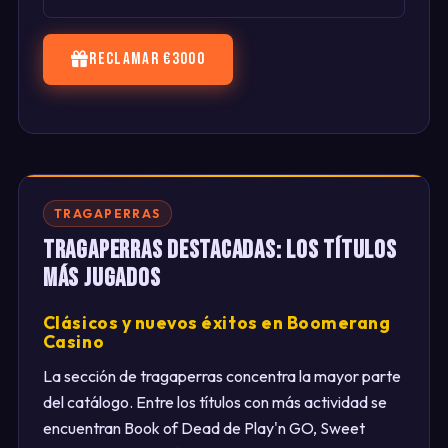
Reclamar €3000
TRAGAPERRAS
Tragaperras destacadas: los títulos
más jugados
Clásicos y nuevos éxitos en Boomerang
Casino
La sección de tragaperras concentra la mayor parte
del catálogo. Entre los títulos con más actividad se
encuentran Book of Dead de Play'n GO, Sweet