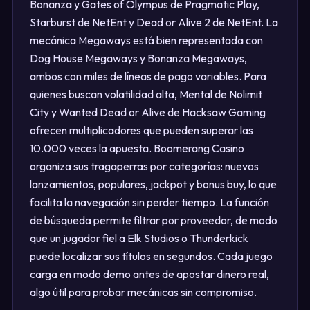
Bonanza y Gates of Olympus de Pragmatic Play,
Starburst de NetEnt y Dead or Alive 2 de NetEnt. La
mecánica Megaways está bien representada con
Dog House Megaways y Bonanza Megaways,
ambos con miles de líneas de pago variables. Para
quienes buscan volatilidad alta, Mental de Nolimit
City y Wanted Dead or Alive de Hacksaw Gaming
ofrecen multiplicadores que pueden superar las
10.000 veces la apuesta. Boomerang Casino
organiza sus tragaperras por categorías: nuevos
lanzamientos, populares, jackpot y bonus buy, lo que
facilita la navegación sin perder tiempo. La función
de búsqueda permite filtrar por proveedor, de modo
que un jugador fiel a Elk Studios o Thunderkick
puede localizar sus títulos en segundos. Cada juego
carga en modo demo antes de apostar dinero real,
algo útil para probar mecánicas sin compromiso.