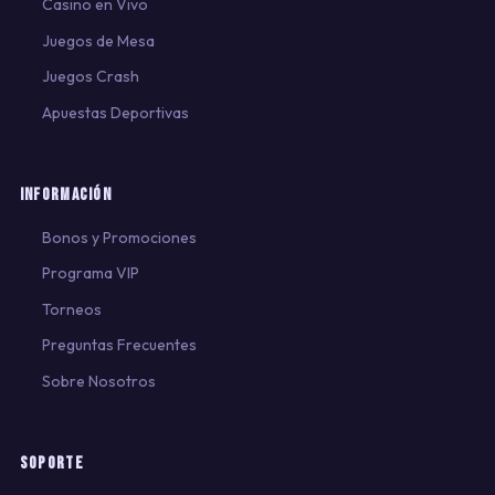
Casino en Vivo
Juegos de Mesa
Juegos Crash
Apuestas Deportivas
Información
Bonos y Promociones
Programa VIP
Torneos
Preguntas Frecuentes
Sobre Nosotros
Soporte