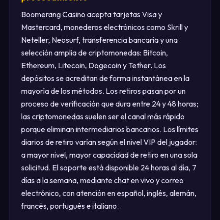
Boomerang Casino acepta tarjetas Visa y
Mastercard, monederos electrónicos como Skrill y
Neteller, Neosurf, transferencia bancaria y una
selección amplia de criptomonedas: Bitcoin,
Ethereum, Litecoin, Dogecoin y Tether. Los
depósitos se acreditan de forma instantánea en la
mayoría de los métodos. Los retiros pasan por un
proceso de verificación que dura entre 24 y 48 horas;
las criptomonedas suelen ser el canal más rápido
porque eliminan intermediarios bancarios. Los límites
diarios de retiro varían según el nivel VIP del jugador:
a mayor nivel, mayor capacidad de retiro en una sola
solicitud. El soporte está disponible 24 horas al día, 7
días a la semana, mediante chat en vivo y correo
electrónico, con atención en español, inglés, alemán,
francés, portugués e italiano.