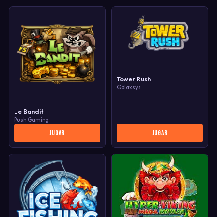
Tower Rush
Galaxsys
Le Bandit
Push Gaming
Jugar
Jugar